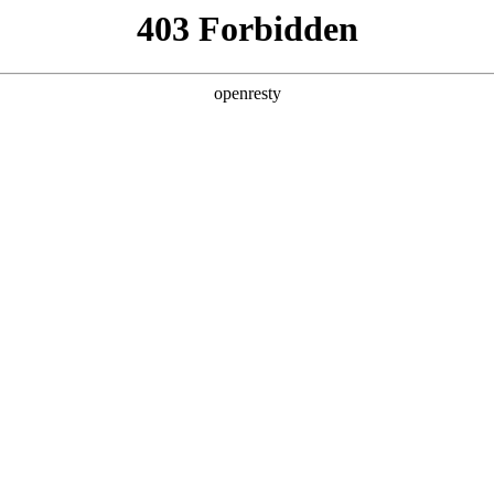
产品及服务
行业解决方案
合作伙伴
投资者关系
智能+”规模化落地推动产业重构
《经济日报》在《“人工智能+”规模化落地推动产业重构》一文中指出，
破140万亿，两年间增长超千倍。面对这场技术洪流，如何将技术红利转
 Process”理念，公司2026年Q1营收达405.6亿元，其中AI业务收入
用已完成关键一跃：从边缘化的对话工具，进阶为以智能体为核心的业务